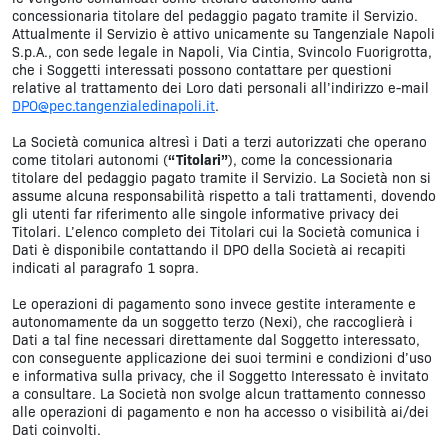
concessionaria titolare del pedaggio pagato tramite il Servizio.
Attualmente il Servizio è attivo unicamente su Tangenziale Napoli
S.p.A., con sede legale in Napoli, Via Cintia, Svincolo Fuorigrotta,
che i Soggetti interessati possono contattare per questioni
relative al trattamento dei Loro dati personali all’indirizzo e-mail
DPO@pec.tangenzialedinapoli.it
.
La Società comunica altresì i Dati a terzi autorizzati che operano
come titolari autonomi (
“Titolari”
), come la concessionaria
titolare del pedaggio pagato tramite il Servizio. La Società non si
assume alcuna responsabilità rispetto a tali trattamenti, dovendo
gli utenti far riferimento alle singole informative privacy dei
Titolari. L’elenco completo dei Titolari cui la Società comunica i
Dati è disponibile contattando il DPO della Società ai recapiti
indicati al paragrafo 1 sopra.
Le operazioni di pagamento sono invece gestite interamente e
autonomamente da un soggetto terzo (Nexi), che raccoglierà i
Dati a tal fine necessari direttamente dal Soggetto interessato,
con conseguente applicazione dei suoi termini e condizioni d’uso
e informativa sulla privacy, che il Soggetto Interessato è invitato
a consultare. La Società non svolge alcun trattamento connesso
alle operazioni di pagamento e non ha accesso o visibilità ai/dei
Dati coinvolti.