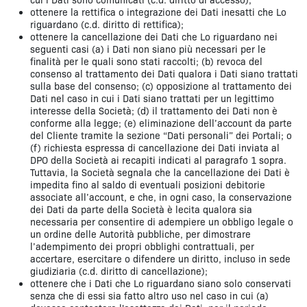
ottenere la rettifica o integrazione dei Dati inesatti che Lo
riguardano (c.d. diritto di rettifica);
ottenere la cancellazione dei Dati che Lo riguardano nei
seguenti casi (a) i Dati non siano più necessari per le
finalità per le quali sono stati raccolti; (b) revoca del
consenso al trattamento dei Dati qualora i Dati siano trattati
sulla base del consenso; (c) opposizione al trattamento dei
Dati nel caso in cui i Dati siano trattati per un legittimo
interesse della Società; (d) il trattamento dei Dati non è
conforme alla legge; (e) eliminazione dell’account da parte
del Cliente tramite la sezione “Dati personali” dei Portali; o
(f) richiesta espressa di cancellazione dei Dati inviata al
DPO della Società ai recapiti indicati al paragrafo 1 sopra.
Tuttavia, la Società segnala che la cancellazione dei Dati è
impedita fino al saldo di eventuali posizioni debitorie
associate all’account, e che, in ogni caso, la conservazione
dei Dati da parte della Società è lecita qualora sia
necessaria per consentire di adempiere un obbligo legale o
un ordine delle Autorità pubbliche, per dimostrare
l’adempimento dei propri obblighi contrattuali, per
accertare, esercitare o difendere un diritto, incluso in sede
giudiziaria (c.d. diritto di cancellazione);
ottenere che i Dati che Lo riguardano siano solo conservati
senza che di essi sia fatto altro uso nel caso in cui (a)