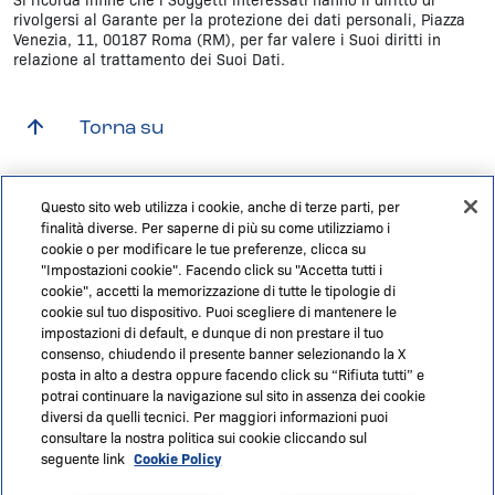
rivolgersi al Garante per la protezione dei dati personali, Piazza
Venezia, 11, 00187 Roma (RM), per far valere i Suoi diritti in
relazione al trattamento dei Suoi Dati.
Torna su
Questo sito web utilizza i cookie, anche di terze parti, per
finalità diverse. Per saperne di più su come utilizziamo i
cookie o per modificare le tue preferenze, clicca su
"Impostazioni cookie". Facendo click su "Accetta tutti i
cookie", accetti la memorizzazione di tutte le tipologie di
cookie sul tuo dispositivo. Puoi scegliere di mantenere le
impostazioni di default, e dunque di non prestare il tuo
consenso, chiudendo il presente banner selezionando la X
posta in alto a destra oppure facendo click su “Rifiuta tutti” e
Capitale sociale € 622.027.000,00 interamente
potrai continuare la navigazione sul sito in assenza dei cookie
versato - Codice fiscale e n. di iscrizione al Registro
diversi da quelli tecnici. Per maggiori informazioni puoi
delle Imprese di Roma 07516911000 | C.C.I.A.A. Roma
consultare la nostra politica sui cookie cliccando sul
n. 1037417 - P.IVA: 07516911000 - Sede Legale: via A.
seguente link
Cookie Policy
Bergamini, 50 - 00159 Roma | TargaGo è un marchio