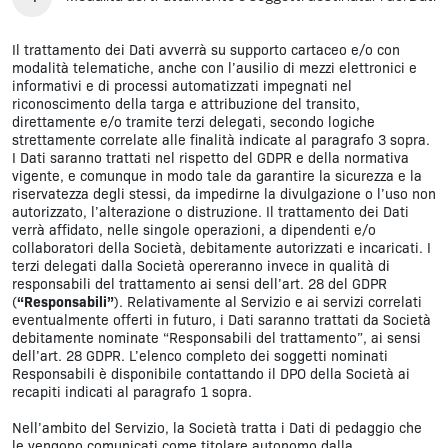
Il trattamento dei Dati avverrà su supporto cartaceo e/o con
modalità telematiche, anche con l’ausilio di mezzi elettronici e
informativi e di processi automatizzati impegnati nel
riconoscimento della targa e attribuzione del transito,
direttamente e/o tramite terzi delegati, secondo logiche
strettamente correlate alle finalità indicate al paragrafo 3 sopra.
I Dati saranno trattati nel rispetto del GDPR e della normativa
vigente, e comunque in modo tale da garantire la sicurezza e la
riservatezza degli stessi, da impedirne la divulgazione o l’uso non
autorizzato, l’alterazione o distruzione. Il trattamento dei Dati
verrà affidato, nelle singole operazioni, a dipendenti e/o
collaboratori della Società, debitamente autorizzati e incaricati. I
terzi delegati dalla Società opereranno invece in qualità di
responsabili del trattamento ai sensi dell’art. 28 del GDPR
(
“Responsabili”
). Relativamente al Servizio e ai servizi correlati
eventualmente offerti in futuro, i Dati saranno trattati da Società
debitamente nominate “Responsabili del trattamento”, ai sensi
dell’art. 28 GDPR. L’elenco completo dei soggetti nominati
Responsabili è disponibile contattando il DPO della Società ai
recapiti indicati al paragrafo 1 sopra.
Nell’ambito del Servizio, la Società tratta i Dati di pedaggio che
le vengono comunicati come titolare autonomo dalla