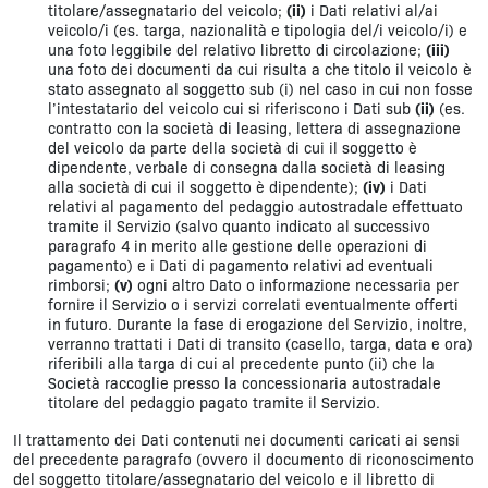
titolare/assegnatario del veicolo;
(ii)
i Dati relativi al/ai
veicolo/i (es. targa, nazionalità e tipologia del/i veicolo/i) e
una foto leggibile del relativo libretto di circolazione;
(iii)
una foto dei documenti da cui risulta a che titolo il veicolo è
stato assegnato al soggetto sub (i) nel caso in cui non fosse
l’intestatario del veicolo cui si riferiscono i Dati sub
(ii)
(es.
contratto con la società di leasing, lettera di assegnazione
del veicolo da parte della società di cui il soggetto è
dipendente, verbale di consegna dalla società di leasing
alla società di cui il soggetto è dipendente);
(iv)
i Dati
relativi al pagamento del pedaggio autostradale effettuato
tramite il Servizio (salvo quanto indicato al successivo
paragrafo 4 in merito alle gestione delle operazioni di
pagamento) e i Dati di pagamento relativi ad eventuali
rimborsi;
(v)
ogni altro Dato o informazione necessaria per
fornire il Servizio o i servizi correlati eventualmente offerti
in futuro. Durante la fase di erogazione del Servizio, inoltre,
verranno trattati i Dati di transito (casello, targa, data e ora)
riferibili alla targa di cui al precedente punto (ii) che la
Società raccoglie presso la concessionaria autostradale
titolare del pedaggio pagato tramite il Servizio.
Il trattamento dei Dati contenuti nei documenti caricati ai sensi
del precedente paragrafo (ovvero il documento di riconoscimento
del soggetto titolare/assegnatario del veicolo e il libretto di