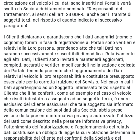
circolazione del veicolo i cui dati sono inseriti nei Portali) verrà
svolto da Società debitamente nominate “Responsabili del
trattamento”, ai sensi dell’art. 28 GDPR., anche per il tramite di
soggetti terzi, nel rispetto di quanto indicato al successivo
paragrafo 4.
I Clienti dichiarano e garantiscono che i dati anagrafici (nome e
cognome) forniti in fase di registrazione ai Portali sono veritieri e
relativi alla Loro persona, prendendo atto che tali Dati non
saranno successivamente suscettibili di modifica. Relativamente
agli altri Dati, i Clienti sono invitati a mantenerli aggiornati,
completi, accurati e veritieri modificandoli nella sezione dedicata
dei Portali, tenendo presente che l’aggiornamento dei Dati
relativi al veicolo è loro responsabilità e costituisce presupposto
essenziale per la corretta fruizione del Servizio. Nel caso in cui i
Dati appartengano ad un Soggetto Interessato terzo rispetto al
Cliente che li ha conferiti, come ad esempio nel caso di veicolo
che risulti intestato o assegnato ad un soggetto terzo, è onere
esclusivo del Cliente assicurarsi che tale soggetto sia informato
della comunicazione dei suoi dati alla Società, abbia preso
visione della presente informativa privacy e autorizzato l’utilizzo
dei Dati come descritto nella presente informativa privacy;
l’ottenimento dell’autorizzazione e l’aggiornamento dei relativi
dati costituisce un obbligo di legge la cui violazione determina la
responsabilità del Cliente nei confronti della Società e del