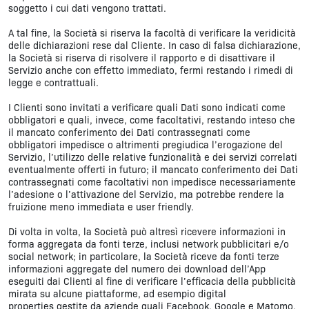
soggetto i cui dati vengono trattati.
A tal fine, la Società si riserva la facoltà di verificare la veridicità
delle dichiarazioni rese dal Cliente. In caso di falsa dichiarazione,
la Società si riserva di risolvere il rapporto e di disattivare il
Servizio anche con effetto immediato, fermi restando i rimedi di
legge e contrattuali.
I Clienti sono invitati a verificare quali Dati sono indicati come
obbligatori e quali, invece, come facoltativi, restando inteso che
il mancato conferimento dei Dati contrassegnati come
obbligatori impedisce o altrimenti pregiudica l’erogazione del
Servizio, l’utilizzo delle relative funzionalità e dei servizi correlati
eventualmente offerti in futuro; il mancato conferimento dei Dati
contrassegnati come facoltativi non impedisce necessariamente
l’adesione o l’attivazione del Servizio, ma potrebbe rendere la
fruizione meno immediata e user friendly.
Di volta in volta, la Società può altresì ricevere informazioni in
forma aggregata da fonti terze, inclusi network pubblicitari e/o
social network; in particolare, la Società riceve da fonti terze
informazioni aggregate del numero dei download dell’App
eseguiti dai Clienti al fine di verificare l’efficacia della pubblicità
mirata su alcune piattaforme, ad esempio digital
properties gestite da aziende quali Facebook, Google e Matomo.