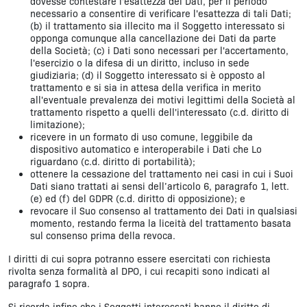
dovesse contestare l'esattezza dei Dati, per il periodo
necessario a consentire di verificare l'esattezza di tali Dati;
(b) il trattamento sia illecito ma il Soggetto interessato si
opponga comunque alla cancellazione dei Dati da parte
della Società; (c) i Dati sono necessari per l'accertamento,
l'esercizio o la difesa di un diritto, incluso in sede
giudiziaria; (d) il Soggetto interessato si è opposto al
trattamento e si sia in attesa della verifica in merito
all'eventuale prevalenza dei motivi legittimi della Società al
trattamento rispetto a quelli dell'interessato (c.d. diritto di
limitazione);
ricevere in un formato di uso comune, leggibile da
dispositivo automatico e interoperabile i Dati che Lo
riguardano (c.d. diritto di portabilità);
ottenere la cessazione del trattamento nei casi in cui i Suoi
Dati siano trattati ai sensi dell’articolo 6, paragrafo 1, lett.
(e) ed (f) del GDPR (c.d. diritto di opposizione); e
revocare il Suo consenso al trattamento dei Dati in qualsiasi
momento, restando ferma la liceità del trattamento basata
sul consenso prima della revoca.
I diritti di cui sopra potranno essere esercitati con richiesta
rivolta senza formalità al DPO, i cui recapiti sono indicati al
paragrafo 1 sopra.
Si ricorda infine che i Soggetti interessati hanno il diritto di