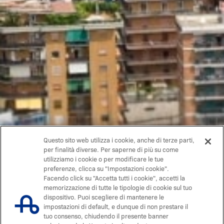
Questo sito web utilizza i cookie, anche di terze parti,
per finalità diverse. Per saperne di più su come
utilizziamo i cookie o per modificare le tue
preferenze, clicca su "Impostazioni cookie".
Facendo click su "Accetta tutti i cookie", accetti la
memorizzazione di tutte le tipologie di cookie sul tuo
dispositivo. Puoi scegliere di mantenere le
impostazioni di default, e dunque di non prestare il
tuo consenso, chiudendo il presente banner