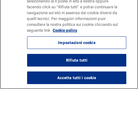
selezionando la X posta in alto a destra oppure
facendo click su “Rifiuta tutti” e potrai continuare la
navigazione sul sito in assenza dei cookie diversi da
quelli tecnici. Per maggiori informazioni puoi
consultare la nostra politica sui cookie cliccando sul
seguente link
Cookie policy
Impostazioni cookie
Rifiuta tutti
Accetta tutti i cookie
Inizia subito ad approfittare dei benefici
di TargaGo!
Crea il tuo account
per godere appieno di tutti i
vantaggi del servizio.